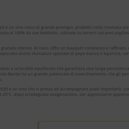
 è un vino rosso di grande prestigio, prodotto nella rinomata ar
nuto al 100% da uve Nebbiolo, coltivate su terreni calcareo-argillo
 granato intenso. Al naso, offre un bouquet complesso e raffinato, c
rcepiscono anche sfumature speziate di pepe bianco e liquirizia, co
 setosi e un’acidità equilibrata che garantisce una lunga persistenz
esto Barolo ha un grande potenziale di invecchiamento, che gli perm
o.
020 è un vino che si presta ad accompagnare piatti importanti, com
 18-20°C, dopo un’adeguata ossigenazione, per apprezzarne appieno