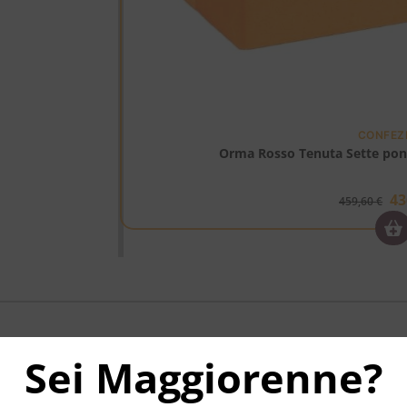
CONFEZ
Orma Rosso Tenuta Sette ponti
43
459,60
€
Sei Maggiorenne?