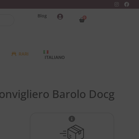
Blog
0
RARI
ITALIANO
Monvigliero Barolo Docg