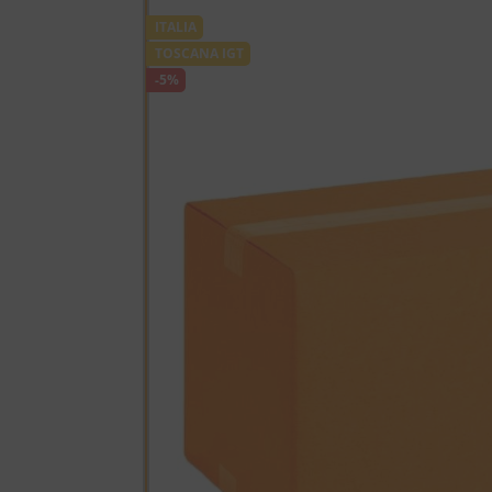
ITALIA
TOSCANA IGT
-5%