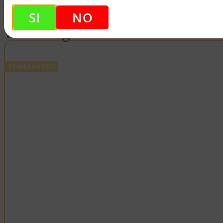
SI
NO
Ti Consigliamo Anche...
ROMAGNA DOC