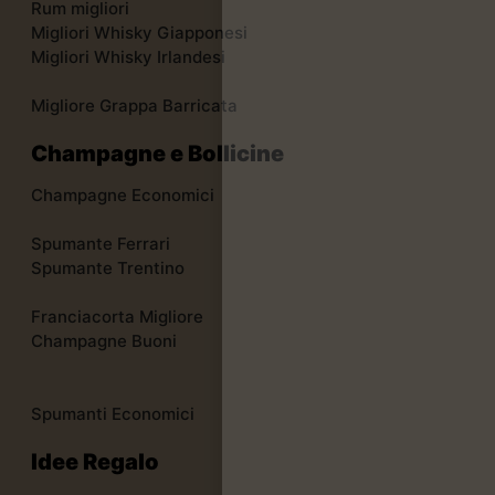
Rum migliori
Migliori Whisky Giapponesi
Migliori Whisky Irlandesi
Migliore Grappa Barricata
Champagne e Bollicine
Champagne Economici
Spumante Ferrari
Spumante Trentino
Franciacorta Migliore
Champagne Buoni
Spumanti Economici
Idee Regalo