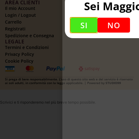
Sei Maggi
AREA CLIENTI
Il mio Account
Login / Logout
Carrello
SI
NO
Registrati
Spedizione e Consegna
LEGALE
Termini e Condizioni
Privacy Policy
Cookie Policy
Si prega di bere responsabilmente. L'uso di questo sito web e del servizio è riservato
ai soli adulti, in conformità con la legge applicabile. | Powered by
STUDIO99
Scrivici e ti risponderemo nel più breve tempo possibile.