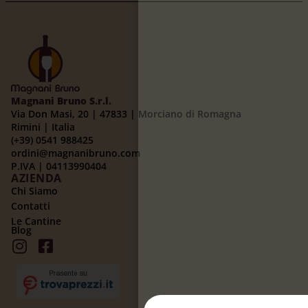
Magnani Bruno S.r.l.
Via Don Masi, 20 | 47833 | Morciano di Romagna
Rimini | Italia
(+39) 0541 988425
ordini@magnanibruno.com
P.IVA | 04113990404
AZIENDA
Chi Siamo
Contatti
Le Cantine
Blog