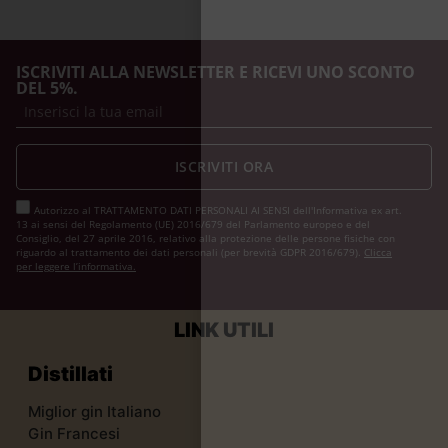
ISCRIVITI ALLA NEWSLETTER E RICEVI UNO SCONTO
DEL 5%.
ISCRIVITI ORA
Autorizzo al TRATTAMENTO DATI PERSONALI AI SENSI dell'Informativa ex art.
13 ai sensi del Regolamento (UE) 2016/679 del Parlamento europeo e del
Consiglio, del 27 aprile 2016, relativo alla protezione delle persone fisiche con
riguardo al trattamento dei dati personali (per brevità GDPR 2016/679).
Clicca
per leggere l’informativa.
LINK UTILI
Distillati
Miglior gin Italiano
Gin Francesi