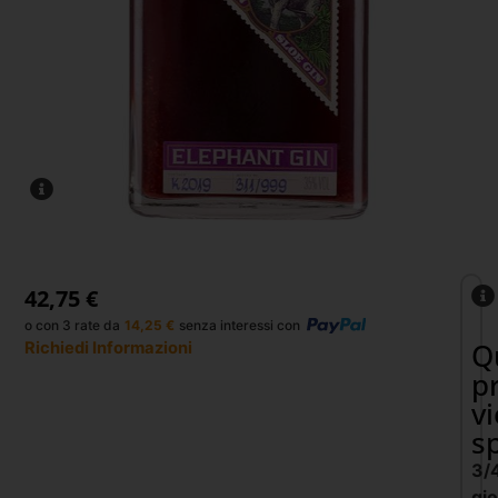
42,75
€
o con 3 rate da
14,25
€
senza interessi con
Q
Richiedi Informazioni
p
v
s
3/
gio