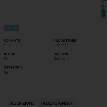
lav
CH
IN
Esaurito
FORMATO
PRODUTTORE
cl.50
Elephant
ALCOOL
NAZIONE
35
Germania
CATEGORIA
Gin
DESCRIZIONE
RECENSIONI (0)