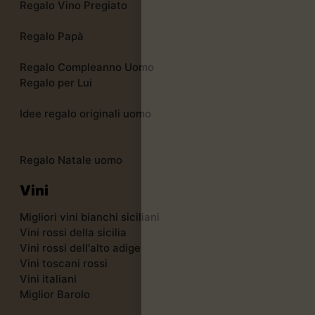
Regalo Vino Pregiato
Regalo Papà
Regalo Compleanno Uomo
Regalo per Lui
Idee regalo originali uomo
Regalo Natale uomo
Vini
Migliori vini bianchi siciliani
Vini rossi della sicilia
Vini rossi dell'alto adige
Vini toscani rossi
Vini italiani
Miglior Barolo