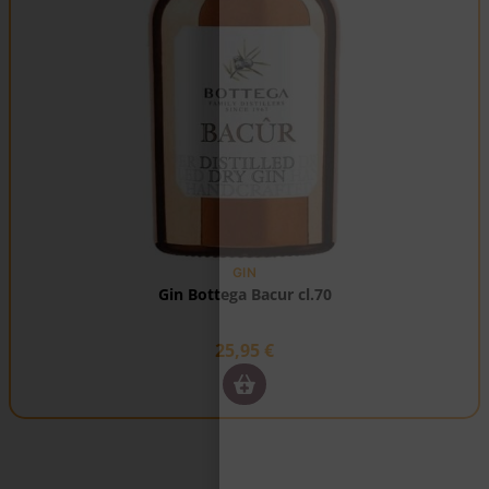
GIN
Gin Bottega Bacur cl.70
25,95
€