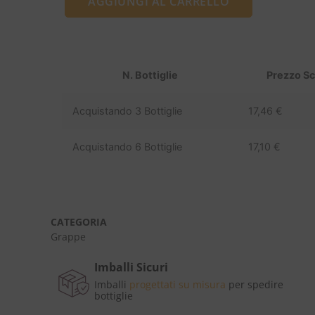
AGGIUNGI AL CARRELLO
N. Bottiglie
Prezzo S
Acquistando 3 Bottiglie
17,46
€
Acquistando 6 Bottiglie
17,10
€
CATEGORIA
Grappe
Imballi Sicuri
Imballi
progettati su misura
per spedire
bottiglie