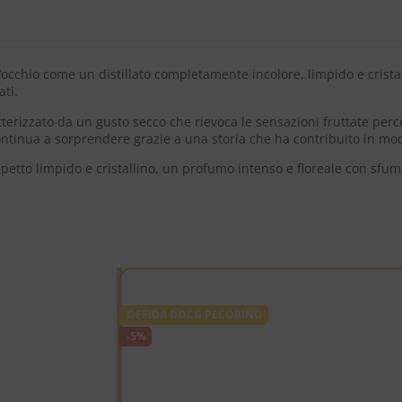
chio come un distillato completamente incolore, limpido e cristalli
ati.
terizzato da un gusto secco che rievoca le sensazioni fruttate percep
ontinua a sorprendere grazie a una storia che ha contribuito in modo 
petto limpido e cristallino, un profumo intenso e floreale con sfumat
OFFIDA DOCG PECORINO
-5%