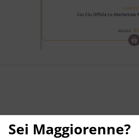
CONFEZ
Ciu Ciu Offida Le Merlettaie 
6
65,10
€
Sei Maggiorenne?