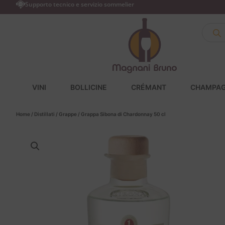
Supporto tecnico e servizio sommelier
VINI
BOLLICINE
CRÉMANT
CHAMPA
Home
/
Distillati
/
Grappe
/ Grappa Sibona di Chardonnay 50 cl