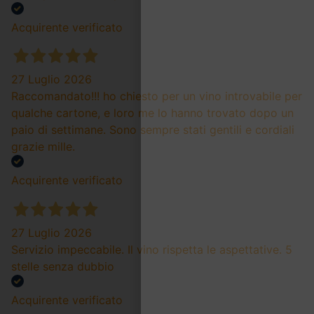
Acquirente verificato
27 Luglio 2026
Raccomandato!!! ho chiesto per un vino introvabile per
qualche cartone, e loro me lo hanno trovato dopo un
paio di settimane. Sono sempre stati gentili e cordiali
grazie mille.
Acquirente verificato
27 Luglio 2026
Servizio impeccabile. Il vino rispetta le aspettative. 5
stelle senza dubbio
Acquirente verificato