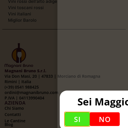
Vini rossi dell'alto adige
Vini toscani rossi
Vini italiani
Miglior Barolo
Magnani Bruno S.r.l.
Via Don Masi, 20 | 47833 | Morciano di Romagna
Rimini | Italia
(+39) 0541 988425
ordini@magnanibruno.com
Sei Maggi
P.IVA | 04113990404
AZIENDA
Chi Siamo
Contatti
SI
NO
Le Cantine
Blog