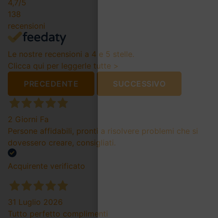
4,7
/5
138
recensioni
Le nostre recensioni a 4 e 5 stelle.
Clicca qui per leggerle tutte >
PRECEDENTE
SUCCESSIVO
2 Giorni Fa
Persone affidabili, pronti a risolvere problemi che si
dovessero creare, consigliati.
Acquirente verificato
31 Luglio 2026
Tutto perfetto complimenti