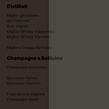
Distillati
Miglior gin Italiano
Gin Francesi
Rum migliori
Migliori Whisky Giapponesi
Migliori Whisky Irlandesi
Migliore Grappa Barricata
Champagne e Bollicine
Champagne Economici
Spumante Ferrari
Spumante Trentino
Franciacorta Migliore
Champagne Buoni