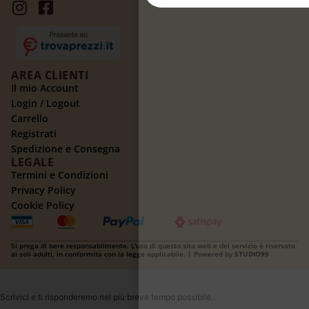
AREA CLIENTI
Il mio Account
Login / Logout
Carrello
Registrati
Spedizione e Consegna
LEGALE
Termini e Condizioni
Privacy Policy
Cookie Policy
Si prega di bere responsabilmente. L'uso di questo sito web e del servizio è riservato
ai soli adulti, in conformità con la legge applicabile. | Powered by
STUDIO99
Scrivici e ti risponderemo nel più breve tempo possibile.