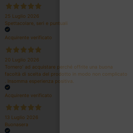
25 Luglio 2026
Spettacolare, seri e puntuali
Acquirente verificato
20 Luglio 2026
Tornero' ad acquistare perché offrite una buona
facoltà di scelta del prodotto in modo non complicato
. Insomma esperienza positiva.
Acquirente verificato
13 Luglio 2026
Buonasera