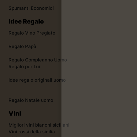
Spumanti Economici
Idee Regalo
Regalo Vino Pregiato
Regalo Papà
Regalo Compleanno Uomo
Regalo per Lui
Idee regalo originali uomo
Regalo Natale uomo
Vini
Migliori vini bianchi siciliani
Vini rossi della sicilia