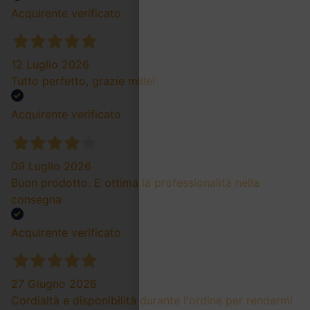
Acquirente verificato
12 Luglio 2026
Tutto perfetto, grazie mille!
Acquirente verificato
09 Luglio 2026
Buon prodotto. E ottima la professionalità nella
consegna
Acquirente verificato
27 Giugno 2026
Cordialtà e disponibilità durante l'ordine per rendermi