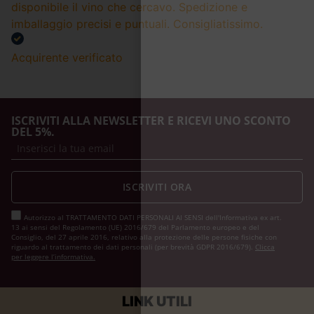
disponibile il vino che cercavo. Spedizione e
imballaggio precisi e puntuali. Consigliatissimo.
Acquirente verificato
ISCRIVITI ALLA NEWSLETTER E RICEVI UNO SCONTO
DEL 5%.
ISCRIVITI ORA
Autorizzo al TRATTAMENTO DATI PERSONALI AI SENSI dell'Informativa ex art.
13 ai sensi del Regolamento (UE) 2016/679 del Parlamento europeo e del
Consiglio, del 27 aprile 2016, relativo alla protezione delle persone fisiche con
riguardo al trattamento dei dati personali (per brevità GDPR 2016/679).
Clicca
per leggere l’informativa.
LINK UTILI