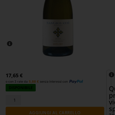
17,65
€
o con 3 rate da
5,88
€
senza interessi con
Q
DISPONIBILE
p
v
s
AGGIUNGI AL CARRELLO