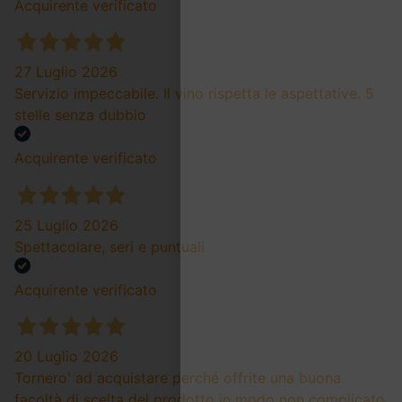
Acquirente verificato
27 Luglio 2026
Servizio impeccabile. Il vino rispetta le aspettative. 5
stelle senza dubbio
Acquirente verificato
25 Luglio 2026
Spettacolare, seri e puntuali
Acquirente verificato
20 Luglio 2026
Tornero' ad acquistare perché offrite una buona
facoltà di scelta del prodotto in modo non complicato