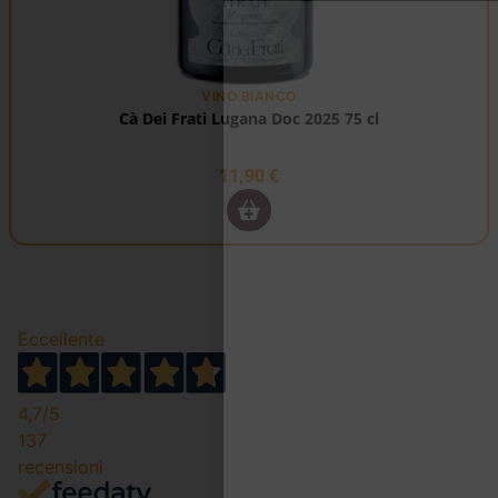
VINO BIANCO
Cà Dei Frati Lugana Doc 2025 75 cl
11,90
€
Eccellente
4,7
/5
137
recensioni