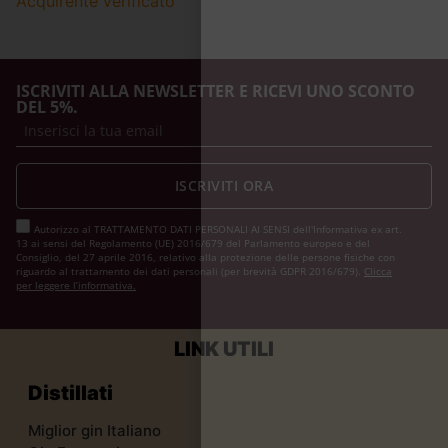
Acquirente verificato
ISCRIVITI ALLA NEWSLETTER E RICEVI UNO SCONTO
DEL 5%.
ISCRIVITI ORA
Autorizzo al TRATTAMENTO DATI PERSONALI AI SENSI dell'Informativa ex art.
13 ai sensi del Regolamento (UE) 2016/679 del Parlamento europeo e del
Consiglio, del 27 aprile 2016, relativo alla protezione delle persone fisiche con
riguardo al trattamento dei dati personali (per brevità GDPR 2016/679).
Clicca
per leggere l’informativa.
LINK UTILI
Distillati
Miglior gin Italiano