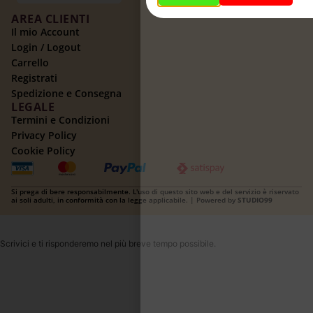
AREA CLIENTI
Il mio Account
Login / Logout
Carrello
Registrati
Spedizione e Consegna
LEGALE
Termini e Condizioni
Privacy Policy
Cookie Policy
Si prega di bere responsabilmente. L'uso di questo sito web e del servizio è riservato
ai soli adulti, in conformità con la legge applicabile. | Powered by
STUDIO99
Scrivici e ti risponderemo nel più breve tempo possibile.