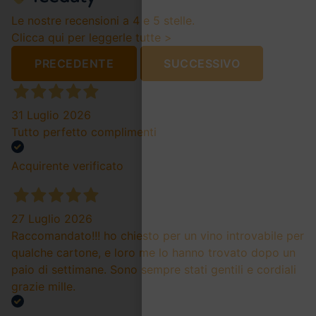
Le nostre recensioni a 4 e 5 stelle.
Clicca qui per leggerle tutte >
PRECEDENTE
SUCCESSIVO
31 Luglio 2026
Tutto perfetto complimenti
Acquirente verificato
27 Luglio 2026
Raccomandato!!! ho chiesto per un vino introvabile per
qualche cartone, e loro me lo hanno trovato dopo un
paio di settimane. Sono sempre stati gentili e cordiali
grazie mille.