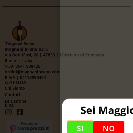
Magnani Bruno S.r.l.
Via Don Masi, 20 | 47833 | Morciano di Romagna
Rimini | Italia
(+39) 0541 988425
ordini@magnanibruno.com
P.IVA | 04113990404
AZIENDA
Chi Siamo
Contatti
Le Cantine
Blog
Sei Maggi
SI
NO