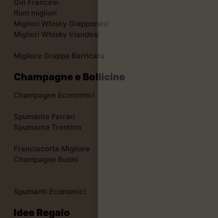
Gin Francesi
Rum migliori
Migliori Whisky Giapponesi
Migliori Whisky Irlandesi
Migliore Grappa Barricata
Champagne e Bollicine
Champagne Economici
Spumante Ferrari
Spumante Trentino
Franciacorta Migliore
Champagne Buoni
Spumanti Economici
Idee Regalo