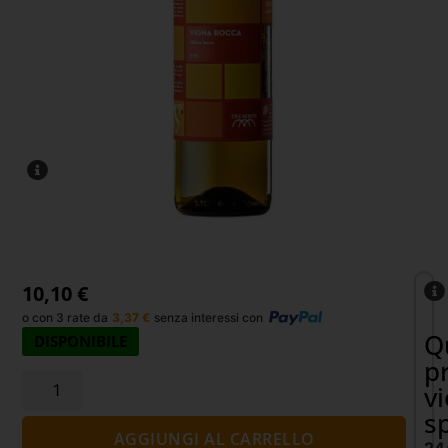
10,10
€
o con 3 rate da
3,37
€
senza interessi con
Q
DISPONIBILE
p
v
s
AGGIUNGI AL CARRELLO