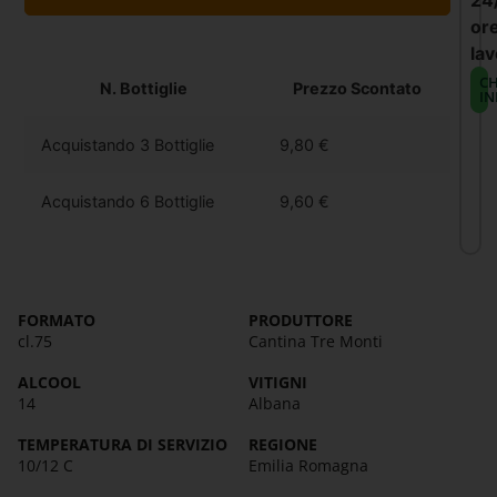
24
or
lav
CH
N. Bottiglie
Prezzo Scontato
IN
Acquistando 3 Bottiglie
9,80
€
Acquistando 6 Bottiglie
9,60
€
FORMATO
PRODUTTORE
cl.75
Cantina Tre Monti
ALCOOL
VITIGNI
14
Albana
TEMPERATURA DI SERVIZIO
REGIONE
10/12 C
Emilia Romagna