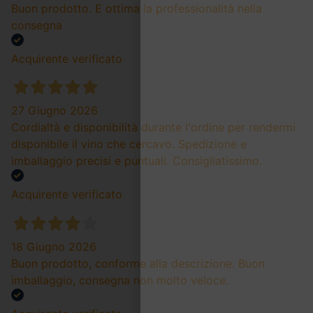
Buon prodotto. E ottima la professionalità nella
consegna
Acquirente verificato
27 Giugno 2026
Cordialtà e disponibilità durante l'ordine per rendermi
disponibile il vino che cercavo. Spedizione e
imballaggio precisi e puntuali. Consigliatissimo.
Acquirente verificato
18 Giugno 2026
Buon prodotto, conforme alla descrizione. Buon
imballaggio, consegna non molto veloce.