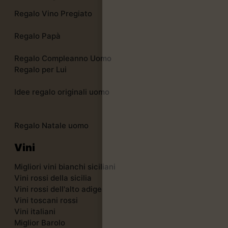
Regalo Vino Pregiato
Regalo Papà
Regalo Compleanno Uomo
Regalo per Lui
Idee regalo originali uomo
Regalo Natale uomo
Vini
Migliori vini bianchi siciliani
Vini rossi della sicilia
Vini rossi dell'alto adige
Vini toscani rossi
Vini italiani
Miglior Barolo