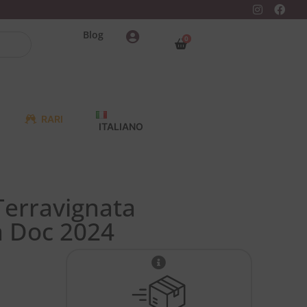
Blog
0
RARI
ITALIANO
Terravignata
a Doc 2024