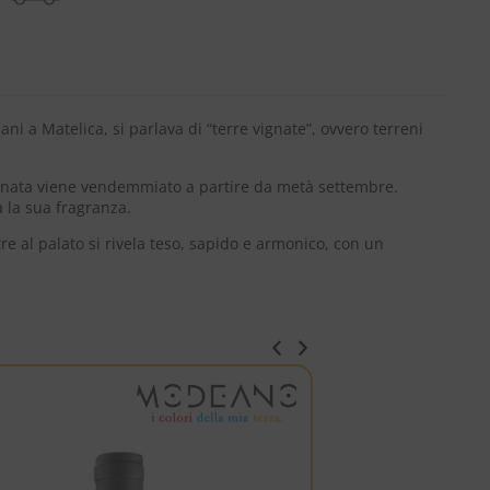
ni a Matelica, si parlava di “terre vignate”, ovvero terreni
avignata viene vendemmiato a partire da metà settembre.
a la sua fragranza.
re al palato si rivela teso, sapido e armonico, con un
ITALIA
VENEZIA GIULIA IGT
-5%