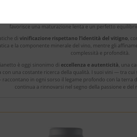
ura
argillo-calcarea
, e il microclima della valle — caratterizz
rono condizioni ideali per la coltivazione del Verdicchio, vi
chezza e longevità. Le vigne si estendono tra i
350 e i 450 m
favorisce una maturazione lenta e un perfetto equilibrio
ratiche di
vinificazione rispettano l’identità del vitigno
, co
tica e la componente minerale del vino, mentre gli affinam
complessità e profondità.
ianetto è oggi sinonimo di
eccellenza e autenticità
, una ca
con una costante ricerca della qualità. I suoi vini — tra cu
raccontano in ogni sorso il legame profondo con la terra di 
continua a rinnovarsi nel segno della passione e del r