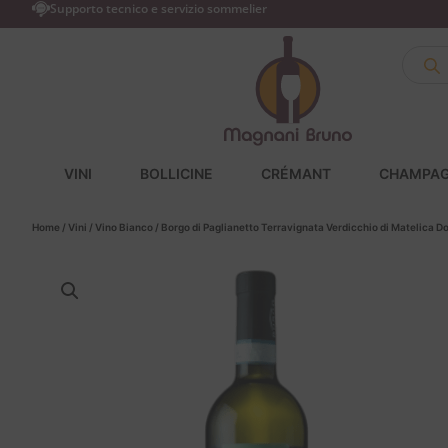
Supporto tecnico e servizio sommelier
VINI
BOLLICINE
CRÉMANT
CHAMPA
Home
/
Vini
/
Vino Bianco
/ Borgo di Paglianetto Terravignata Verdicchio di Matelica 