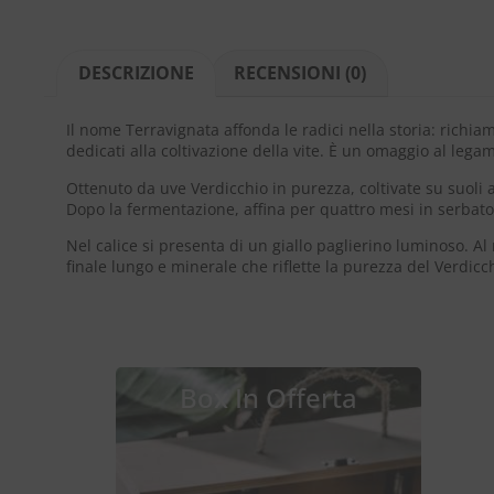
DESCRIZIONE
RECENSIONI (0)
Terravignata
Il nome Terravignata affonda le radici nella storia: richia
è
dedicati alla coltivazione della vite. È un omaggio al legam
un
Ottenuto da uve Verdicchio in purezza, coltivate su suoli 
Verdicchio
Dopo la fermentazione, affina per quattro mesi in serbatoi
di
Matelica
Nel calice si presenta di un giallo paglierino luminoso. A
che
finale lungo e minerale che riflette la purezza del Verdicch
incarna
l’essenza
più
autentica
del
territorio
Box In Offerta
marchigiano.
Si
distingue
per
la