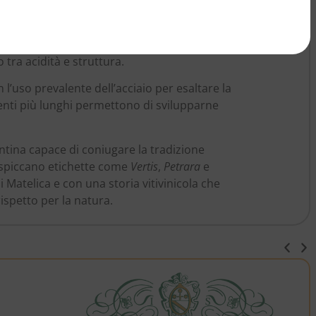
ato da forti escursioni termiche tra il giorno e
tigno capace di esprimere una straordinaria
etri di altitudine
, in una conca chiusa che
 tra acidità e struttura.
n l’uso prevalente dell’acciaio per esaltare la
enti più lunghi permettono di svilupparne
ntina capace di coniugare la tradizione
i spiccano etichette come
Vertis
,
Petrara
e
Matelica e con una storia vitivinicola che
ispetto per la natura.