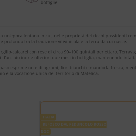
bottiglie
ma un’epoca lontana in cui, nelle proprietà dei ricchi possidenti roma
e profondo tra la tradizione vitivinicola e la terra da cui nasce.
argillo-calcarei con rese di circa 90–100 quintali per ettaro, Terr
 d’acciaio inox e ulteriori due mesi in bottiglia, mantenendo intatt
l naso esprime note di agrumi, fiori bianchi e mandorla fresca, ment
io e la vocazione unica del territorio di Matelica.
ITALIA
REFOSCO DAL PEDUNCOLO ROSSO
DOC