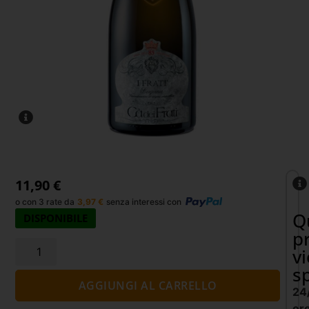
11,90
€
o con 3 rate da
3,97
€
senza interessi con
Q
DISPONIBILE
p
v
s
AGGIUNGI AL CARRELLO
24
or