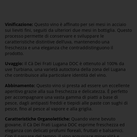
Cà Dei Frati Lugana DOC
Vinificazione:
Questo vino è affinato per sei mesi in acciaio
sui lieviti fini, seguiti da ulteriori due mesi in bottiglia. Questo
processo permette di conservare e sviluppare le
caratteristiche distintive dell’uva, mantenendo una
freschezza e una eleganza che contraddistinguono il
prodotto.
Uvaggio:
Il Cà Dei Frati Lugana DOC è ottenuto al 100% da
uve Turbiana, una varietà autoctona della zona del Lugana
che contribuisce alla particolare identità del vino.
Abbinamento:
Questo vino si presta ad essere un eccellente
aperitivo grazie alla sua freschezza e delicatezza. È perfetto
per accompagnare una vasta gamma di piatti a base di
pesce, dagli antipasti freddi e tiepidi alle paste con sughi di
pesce, fino al pesce al vapore e alla griglia.
Caratteristiche Organolettiche:
Quando viene bevuto
giovane, il Cà Dei Frati Lugana DOC esprime freschezza ed
eleganza con delicati profumi floreali, fruttati e balsamici.
Con il passare del tempo, il vino acquisisce mineralità e