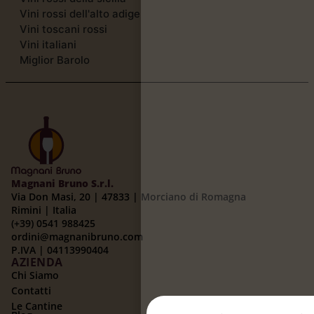
Vini rossi dell'alto adige
Vini toscani rossi
Vini italiani
Miglior Barolo
Magnani Bruno S.r.l.
Via Don Masi, 20 | 47833 | Morciano di Romagna
Rimini | Italia
(+39) 0541 988425
ordini@magnanibruno.com
P.IVA | 04113990404
AZIENDA
Chi Siamo
Contatti
Le Cantine