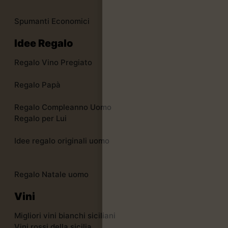
Spumanti Economici
Idee Regalo
Regalo Vino Pregiato
Regalo Papà
Regalo Compleanno Uomo
Regalo per Lui
Idee regalo originali uomo
Regalo Natale uomo
Vini
Migliori vini bianchi siciliani
Vini rossi della sicilia