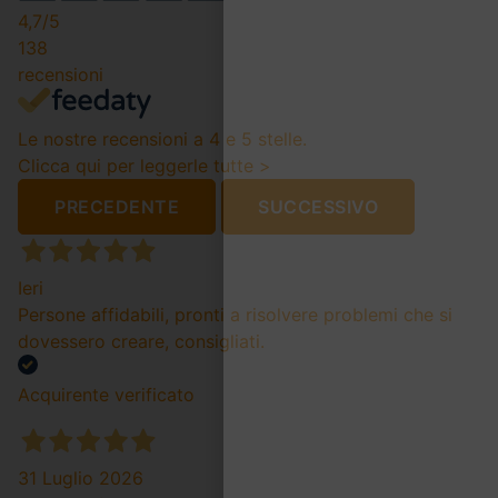
4,7
/5
138
recensioni
Le nostre recensioni a 4 e 5 stelle.
Clicca qui per leggerle tutte >
PRECEDENTE
SUCCESSIVO
Ieri
Persone affidabili, pronti a risolvere problemi che si
dovessero creare, consigliati.
Acquirente verificato
31 Luglio 2026