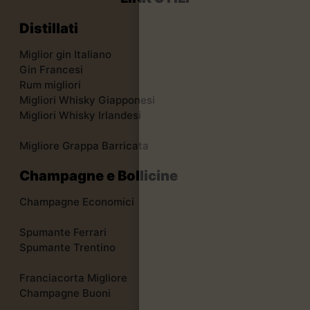
Distillati
Miglior gin Italiano
Gin Francesi
Rum migliori
Migliori Whisky Giapponesi
Migliori Whisky Irlandesi
Migliore Grappa Barricata
Champagne e Bollicine
Champagne Economici
Spumante Ferrari
Spumante Trentino
Franciacorta Migliore
Champagne Buoni