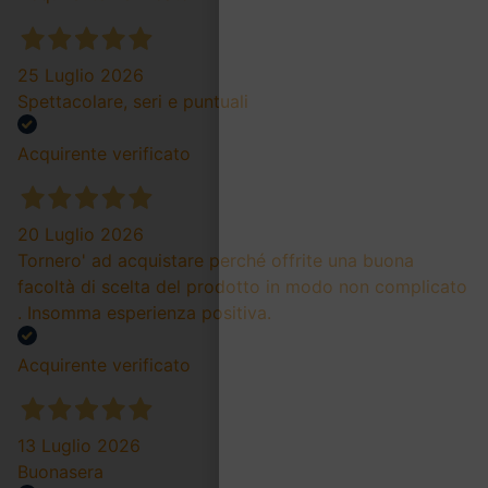
25 Luglio 2026
Spettacolare, seri e puntuali
Acquirente verificato
20 Luglio 2026
Tornero' ad acquistare perché offrite una buona
facoltà di scelta del prodotto in modo non complicato
. Insomma esperienza positiva.
Acquirente verificato
13 Luglio 2026
Buonasera