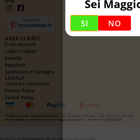
Sei Maggi
Blog
SI
NO
AREA CLIENTI
Il mio Account
Login / Logout
Carrello
Registrati
Spedizione e Consegna
LEGALE
Termini e Condizioni
Privacy Policy
Cookie Policy
Si prega di bere responsabilmente. L'uso di questo sito web e del servizio è riservato
ai soli adulti, in conformità con la legge applicabile. | Powered by
STUDIO99
Scrivici e ti risponderemo nel più breve tempo possibile.