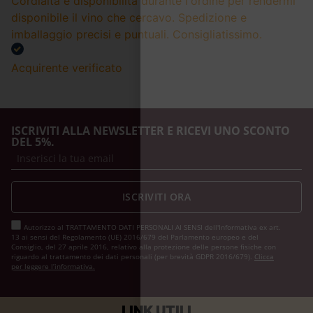
Cordialtà e disponibilità durante l'ordine per rendermi
disponibile il vino che cercavo. Spedizione e
imballaggio precisi e puntuali. Consigliatissimo.
Acquirente verificato
ISCRIVITI ALLA NEWSLETTER E RICEVI UNO SCONTO
DEL 5%.
ISCRIVITI ORA
Autorizzo al TRATTAMENTO DATI PERSONALI AI SENSI dell'Informativa ex art.
13 ai sensi del Regolamento (UE) 2016/679 del Parlamento europeo e del
Consiglio, del 27 aprile 2016, relativo alla protezione delle persone fisiche con
riguardo al trattamento dei dati personali (per brevità GDPR 2016/679).
Clicca
per leggere l’informativa.
LINK UTILI