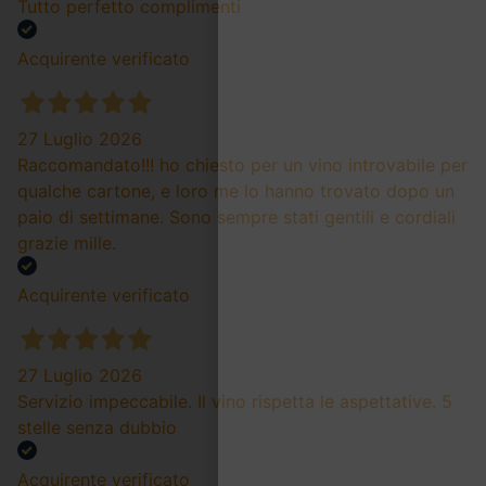
Tutto perfetto complimenti
Acquirente verificato
27 Luglio 2026
Raccomandato!!! ho chiesto per un vino introvabile per
qualche cartone, e loro me lo hanno trovato dopo un
paio di settimane. Sono sempre stati gentili e cordiali
grazie mille.
Acquirente verificato
27 Luglio 2026
Servizio impeccabile. Il vino rispetta le aspettative. 5
stelle senza dubbio
Acquirente verificato